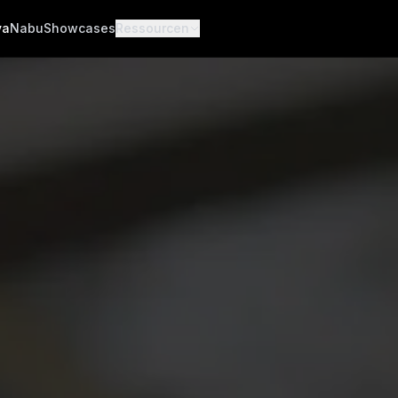
va
Nabu
Showcases
Ressourcen