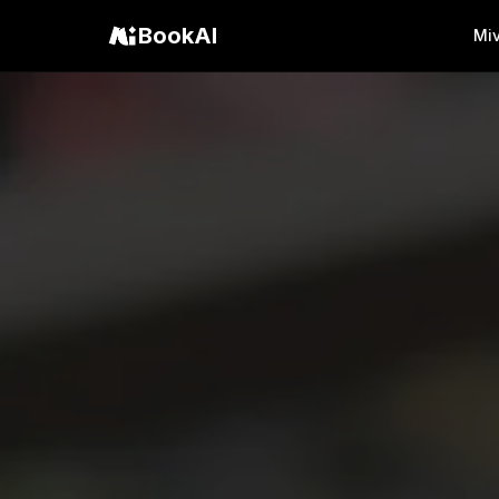
BookAI
Mi