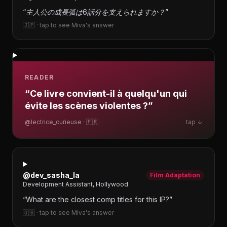
“
主人公の成長弧は6話分を支えられますか？
”
🇯🇵
· tap to see Miva's answer
READER
“
Ce livre convient-il à quelqu'un qui
évite les scènes violentes ?
”
@lectrice_curieuse
·
🇫🇷
tap ↓
@dev_sasha_la
Film Adaptation
Development Assistant, Hollywood
“
What are the closest comp titles for this IP?
”
🇬🇧
· tap to see Miva's answer