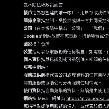
就本隱私權政策而言：
帳戶
指為您創建的唯一帳戶，用於存取我們
關係企業
指控制、受控於或與一方共同受控的
公司
（在本協議中稱為「公司」、「我們」、「我
Cookie
是網站放置在您電腦、行動裝置或任
國家
指：台灣
裝置
指可以存取服務的任何裝置，如電腦、
個人資料
指與已識別或可識別個人相關的任
服務
指網站。
服務提供商
指代表公司處理資料的任何自然
關的服務或協助公司分析服務使用情況。
使用資料
指自動蒐集的資料，無論是由使用
網站
指 Miva，網址為
https://miva.bookai.
您
指存取或使用服務的個人，或代表該個人