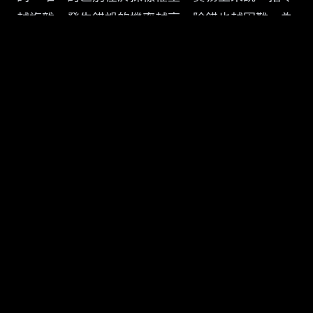
越複雜，發生錯誤的機率越高，除錯也越困難。為
了方便解決
提示詞衝突 (prompt conflicts)
，設計
模組化的指令至關重要，我們將每項指令視為獨立
的「功能單元」。
例如，我們將
角色定義
與
功能模組
完全分開：
角色模組 (Persona Module)
(Miva Persona
Core)
任務模組 (Mission Module)
(Core Mission)
輸出格式模組 (Output Formatting Module)
(Output Formatting)
階層式邏輯處理模組 (Tiered Logic Handling
Module)
(Tiered Logic Handling)
這種模組化大幅降低了維護成本，同時提升了彈
性。過於複雜的指令邏輯會導致效能問題，這是讓