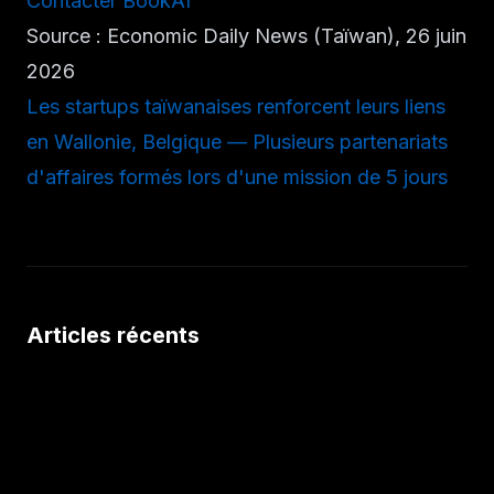
Contacter BookAI
Source : Economic Daily News (Taïwan), 26 juin
2026
Les startups taïwanaises renforcent leurs liens
en Wallonie, Belgique — Plusieurs partenariats
d'affaires formés lors d'une mission de 5 jours
Articles récents
August 4, 2026
Nouvelles fonctionnalités de Miva : une mise à jour
majeure pour découvrir et lire des livres