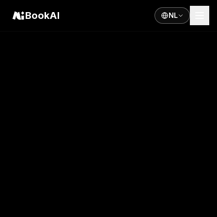
BookAI
NL