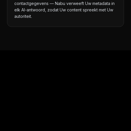
contactgegevens — Nabu verweeft Uw metadata in
elk AI-antwoord, zodat Uw content spreekt met Uw
autoriteit.
CONTROLE OVER ZICHTBAARHEID
U beslist wie wat ziet.
Elk item in Nabu kan worden ingesteld op een van
de drie toegangsniveaus — en U kunt dit op elk
moment wijzigen.